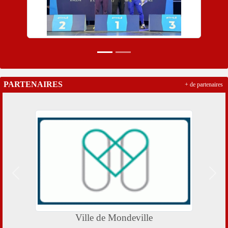
PARTENAIRES
+ de partenaires
Précedent
Suiv
Ville de Mondeville