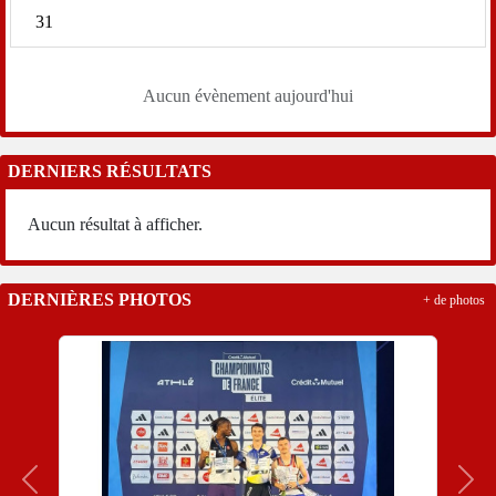
31
Aucun évènement aujourd'hui
DERNIERS RÉSULTATS
Aucun résultat à afficher.
DERNIÈRES PHOTOS
+ de photos
Précedent
Suiv