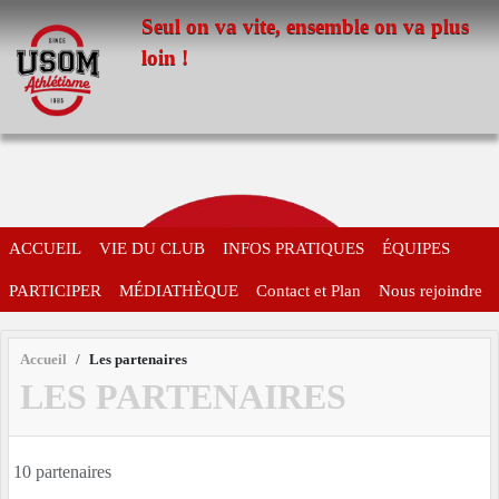
Panneau de gestion des cookies
Seul on va vite, ensemble on va plus
loin !
ACCUEIL
VIE DU CLUB
INFOS PRATIQUES
ÉQUIPES
PARTICIPER
MÉDIATHÈQUE
Contact et Plan
Nous rejoindre
Accueil
Les partenaires
LES PARTENAIRES
10 partenaires