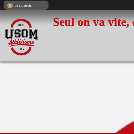
Panneau de gestion des cookies
Se connecter
Seul on va vite,