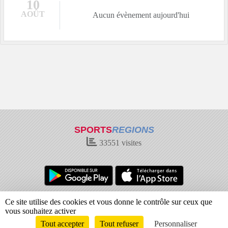
10
AOÛT
Aucun évènement aujourd'hui
SPORTS
REGIONS
33551
visites
Charte cookies
Gestion des cookies
Ce site utilise des cookies et vous donne le contrôle sur ceux que
Informations légales
Signaler un contenu inapproprié
vous souhaitez activer
Tout accepter
Tout refuser
Personnaliser
Envie de participer ?
Connexion