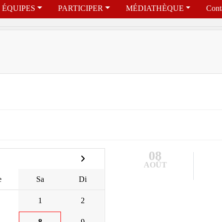
ÉQUIPES
PARTICIPER
MÉDIATHÈQUE
Cont
08
AOÛT
e
Sa
Di
1
2
8
9