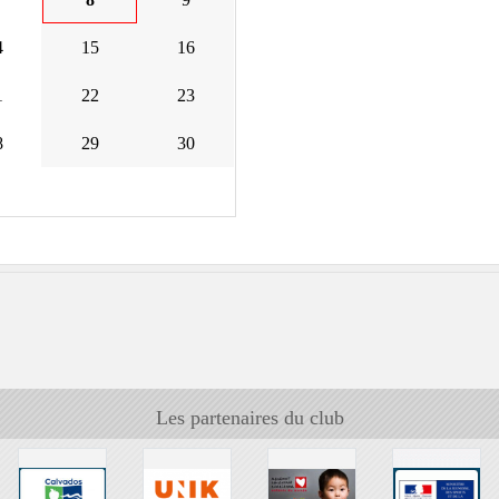
4
15
16
1
22
23
8
29
30
Les partenaires du club