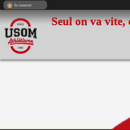
Panneau de gestion des cookies
Se connecter
Seul on va vite,