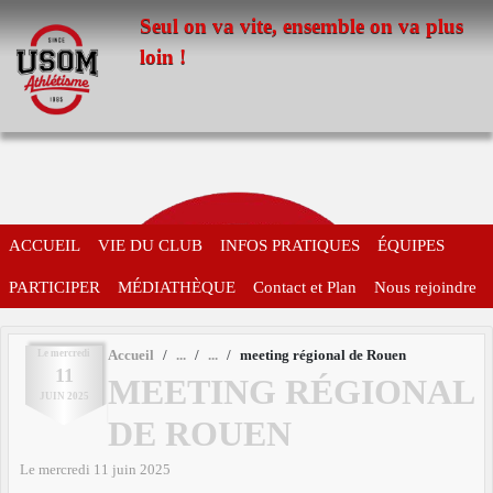
Panneau de gestion des cookies
Seul on va vite, ensemble on va plus
loin !
ACCUEIL
VIE DU CLUB
INFOS PRATIQUES
ÉQUIPES
PARTICIPER
MÉDIATHÈQUE
Contact et Plan
Nous rejoindre
Le
mercredi
Accueil
meeting régional de Rouen
11
MEETING RÉGIONAL
JUIN
2025
DE ROUEN
Le
mercredi
11
juin
2025