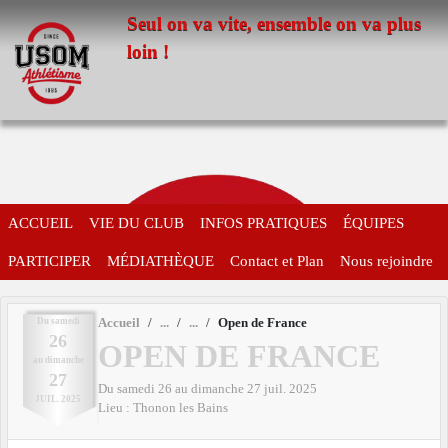
Panneau de gestion des cookies
Seul on va vite, ensemble on va plus
loin !
ACCUEIL
VIE DU CLUB
INFOS PRATIQUES
ÉQUIPES
PARTICIPER
MÉDIATHÈQUE
Contact et Plan
Nous rejoindre
Du
samedi
Accueil
Open de France
26
OPEN DE FRANCE
au
dimanche
27
Du
samedi
26
au
dimanche
27
juil.
2025
JUIL.
2025
Lieu :
Thonon les Bains