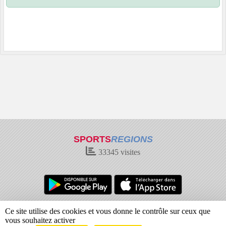
SPORTS
REGIONS
33345
visites
Charte cookies
Gestion des cookies
Ce site utilise des cookies et vous donne le contrôle sur ceux que
Informations légales
Signaler un contenu inapproprié
vous souhaitez activer