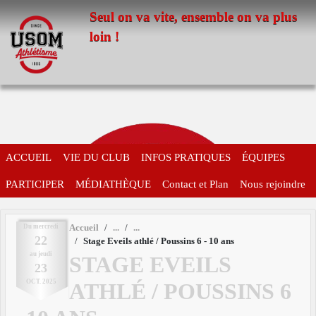
Panneau de gestion des cookies
Seul on va vite, ensemble on va plus
loin !
ACCUEIL
VIE DU CLUB
INFOS PRATIQUES
ÉQUIPES
PARTICIPER
MÉDIATHÈQUE
Contact et Plan
Nous rejoindre
Du
mercredi
Accueil
22
Stage Eveils athlé / Poussins 6 - 10 ans
au
jeudi
STAGE EVEILS
23
OCT.
2025
ATHLÉ / POUSSINS 6