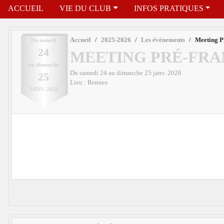
ACCUEIL
VIE DU CLUB
INFOS PRATIQUES
Accueil
2025-2026
Les évènements
Meeting P
Du
samedi
24
MEETING PRÉ-FRA
au
dimanche
Du
samedi
24
au
dimanche
25
janv.
2026
25
Lieu :
Rennes
JANV.
2026