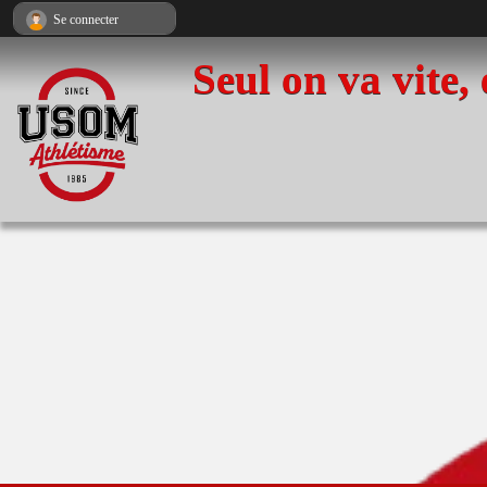
Panneau de gestion des cookies
Se connecter
Seul on va vite,