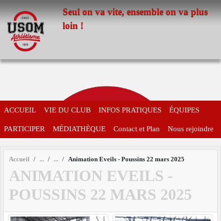
Panneau de gestion des cookies
Seul on va vite, ensemble on va plus
loin !
ACCUEIL
VIE DU CLUB
INFOS PRATIQUES
ÉQUIPES
PARTICIPER
MÉDIATHÈQUE
Contact et Plan
Nous rejoindre
Accueil
Animation Eveils - Poussins 22 mars 2025
ANIMATION EVEILS -
POUSSINS 22 MARS 2025