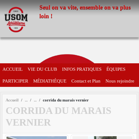
Panneau de gestion des cookies
Seul on va vite, ensemble on va plus
loin !
ACCUEIL
VIE DU CLUB
INFOS PRATIQUES
ÉQUIPES
PARTICIPER
MÉDIATHÈQUE
Contact et Plan
Nous rejoindre
Accueil
corrida du marais vernier
CORRIDA DU MARAIS
VERNIER