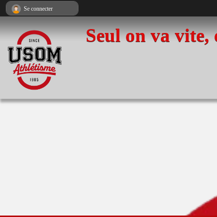
Panneau de gestion des cookies
Se connecter
Seul on va vite,