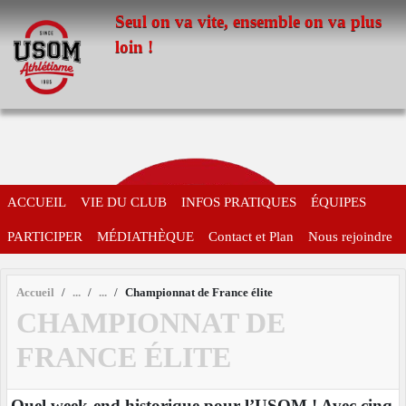
Panneau de gestion des cookies
Seul on va vite, ensemble on va plus
loin !
ACCUEIL
VIE DU CLUB
INFOS PRATIQUES
ÉQUIPES
PARTICIPER
MÉDIATHÈQUE
Contact et Plan
Nous rejoindre
Accueil
Championnat de France élite
CHAMPIONNAT DE
FRANCE ÉLITE
Quel week-end historique pour l’USOM ! Avec cinq