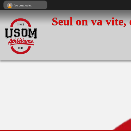
Panneau de gestion des cookies
Se connecter
Seul on va vite,