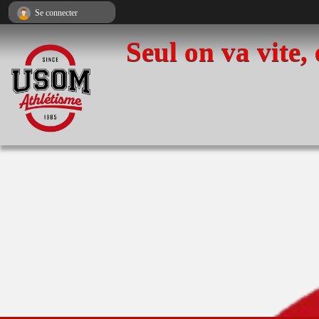
Panneau de gestion des cookies
Se connecter
Seul on va vite,