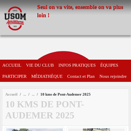
Panneau de gestion des cookies
Seul on va vite, ensemble on va plus
loin !
ACCUEIL
VIE DU CLUB
INFOS PRATIQUES
ÉQUIPES
PARTICIPER
MÉDIATHÈQUE
Contact et Plan
Nous rejoindre
Accueil
10 kms de Pont-Audemer 2025
10 KMS DE PONT-
AUDEMER 2025