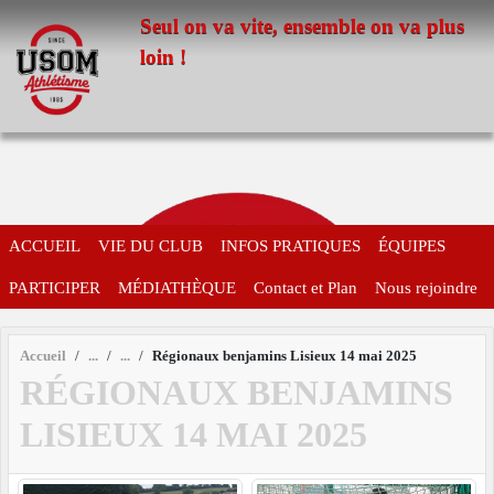
Panneau de gestion des cookies
Seul on va vite, ensemble on va plus
loin !
ACCUEIL
VIE DU CLUB
INFOS PRATIQUES
ÉQUIPES
PARTICIPER
MÉDIATHÈQUE
Contact et Plan
Nous rejoindre
Accueil
Régionaux benjamins Lisieux 14 mai 2025
RÉGIONAUX BENJAMINS
LISIEUX 14 MAI 2025