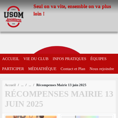
Panneau de gestion des cookies
Seul on va vite, ensemble on va plus
loin !
ACCUEIL
VIE DU CLUB
INFOS PRATIQUES
ÉQUIPES
PARTICIPER
MÉDIATHÈQUE
Contact et Plan
Nous rejoindre
Accueil
Récompenses Mairie 13 juin 2025
RÉCOMPENSES MAIRIE 13
JUIN 2025